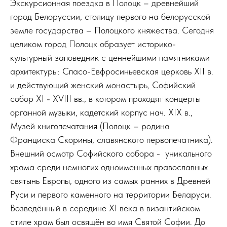
Экскурсионная поездка в Полоцк – древнейший
город Белоруссии, столицу первого на белорусской
земле государства – Полоцкого княжества. Сегодня
целиком город Полоцк образует историко-
культурный заповедник с ценнейшими памятниками
архитектуры: Спасо-Евфросиньевская церковь XII в.
и действующий женский монастырь, Софийский
собор XI - XVIII вв., в котором проходят концерты
органной музыки, кадетский корпус нач. XIX в.,
Музей книгопечатания (Полоцк – родина
Франциска Скорины, славянского первопечатника).
Внешний осмотр Софийского собора - уникального
храма среди немногих одноименных православных
святынь Европы, одного из самых ранних в Древней
Руси и первого каменного на территории Беларуси.
Возведённый в середине XI века в византийском
стиле храм был освящён во имя Святой Софии. До