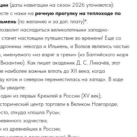
ции
(даты навигации на сезон 2026 уточняются):
есте с нами на
речную прогулку на теплоходе по
льмень
(по желанию и за доп. плату)*.
 позволит насладиться великолепными западно-
 станет настоящим путешествие во времени! Еще со
дронимы: некогда и Ильмень, и Волхов являлись частью
, именуемого «из варяг в греки» (из Балтийского моря
Византию). Как пишет академик Д. С. Лихачёв, этот
пе наиболее важным вплоть до XII века, когда
ду югом и севером переместилась на запад». В ходе
Вы увидите:
один из первых Кремлей в России (XV век);
сторический центр торговли в Великом Новгороде;
сто, откуда «пошла Русь»;
ревянного зодчества;
 из древнейших в России;
язычества в дохристианской Руси;