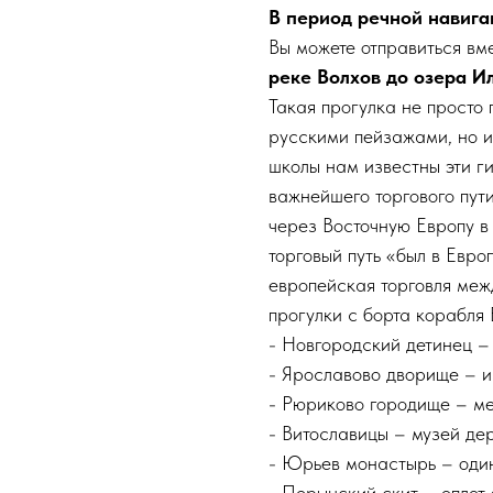
В период речной навига
Вы можете отправиться вм
реке Волхов до озера И
Такая прогулка не просто
русскими пейзажами, но и
школы нам известны эти ги
важнейшего торгового пути
через Восточную Европу в 
торговый путь «был в Евро
европейская торговля меж
прогулки с борта корабля 
- Новгородский детинец – 
- Ярославово дворище – и
- Рюриково городище – ме
- Витославицы – музей де
- Юрьев монастырь – один
- Перынский скит – оплот 