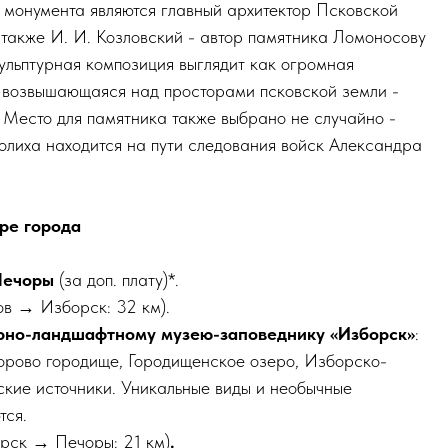
 монумента являются главный архитектор Псковской
а также И. И. Козловский - автор памятника Ломоносову
льптурная композиция выглядит как огромная
 возвышающаяся над просторами псковской земли -
. Место для памятника также выбрано не случайно -
олиха находится на пути следования войск Александра
ре города
 Печоры
(за доп. плату)*.
ов → Изборск: 32 км).
урно-ландшафтному музею-заповеднику «Изборск»
:
орово городище, Городищенское озеро, Изборско-
кие источники. Уникальные виды и необычные
тся.
рск → Печоры: 21 км)
.