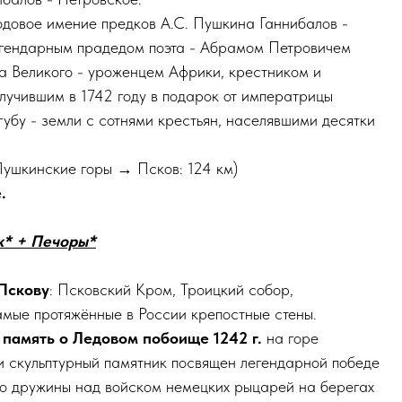
одовое имение предков А.С. Пушкина Ганнибалов -
егендарным прадедом поэта - Абрамом Петровичем
а Великого - уроженцем Африки, крестником и
олучившим в 1742 году в подарок от императрицы
убу - земли с сотнями крестьян, населявшими десятки
Пушкинские горы → Псков: 124 км)
.
к* + Печоры*
Пскову
: Псковский Кром, Троицкий собор,
мые протяжённые в России крепостные стены.
 память о Ледовом побоище 1242 г.
на горе
и скульптурный памятник посвящен легендарной победе
го дружины над войском немецких рыцарей на берегах