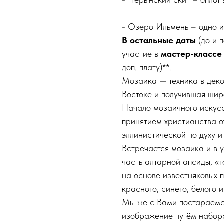
- Озеро Ильмень – одно и
В остальные даты
(до и 
участие в
мастер-классе 
доп. плату)**.
Мозаика — техника в дек
Востоке и получившая ши
Начало мозаичного искусс
принятием христианства о
эллинистической по духу 
Встречается мозаика и в 
часть алтарной апсиды, «
на основе известняковых п
красного, синего, белого и
Мы же с Вами постараемс
изображение путём набора