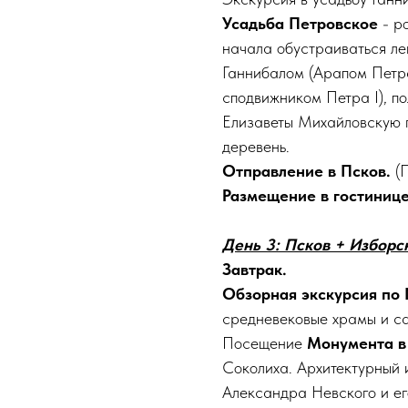
Усадьба Петровское
- р
начала обустраиваться л
Ганнибалом (Арапом Петр
сподвижником Петра I), п
Елизаветы Михайловскую г
деревень.
Отправление в Псков.
(
Размещение в гостинице
День 3: Псков + Изборс
Завтрак.
Обзорная экскурсия по 
средневековые храмы и са
Посещение
Монумента в
Соколиха. Архитектурный 
Александра Невского и е