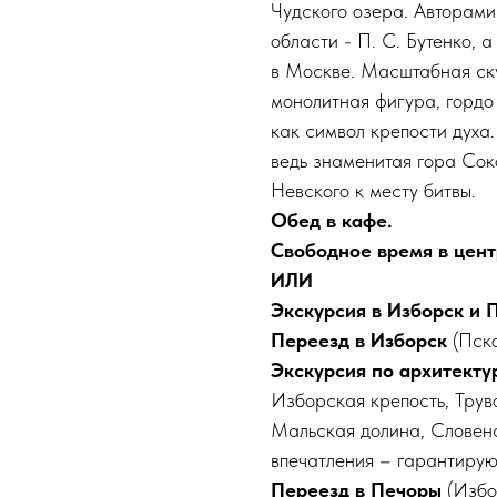
Чудского озера. Авторами
области - П. С. Бутенко, 
в Москве. Масштабная ску
монолитная фигура, гордо
как символ крепости духа
ведь знаменитая гора Сок
Невского к месту битвы.
Обед в кафе.
Свободное время в цент
ИЛИ
Экскурсия в Изборск и
Переезд в Изборск
(Пск
Экскурcия по архитект
Изборская крепость, Трув
Мальская долина, Словенс
впечатления – гарантирую
Переезд в Печоры
(Избо