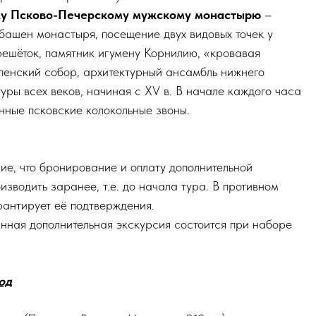
му Псково-Печерскому мужскому монастырю
–
 башен монастыря, посещение двух видовых точек у
ешёток, памятник игумену Корнилию, «кровавая
спенский собор, архитектурный ансамбль нижнего
уры всех веков, начиная с XV в. В начале каждого часа
ные псковские колокольные звоны.
е, что бронирование и оплату дополнительной
зводить заранее, т.е. до начала тура. В противном
рантирует её подтверждения.
ная дополнительная экскурсия состоится при наборе
од