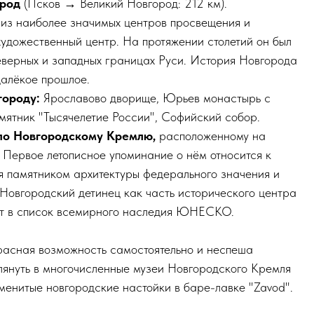
ород
(Псков → Великий Новгород: 212 км).
из наиболее значимых центров просвещения и
удожественный центр. На протяжении столетий он был
верных и западных границах Руси. История Новгорода
далёкое прошлое.
городу:
Ярославово дворище, Юрьев монастырь с
мятник "Тысячелетие России", Софийский собор.
по Новгородскому Кремлю,
расположенному на
. Первое летописное упоминание о нём относится к
ся памятником архитектуры федерального значения и
 Новгородский детинец как часть исторического центра
ит в список всемирного наследия ЮНЕСКО.
расная возможность самостоятельно и неспеша
глянуть в многочисленные музеи Новгородского Кремля
менитые новгородские настойки в баре-лавке "Zavod".