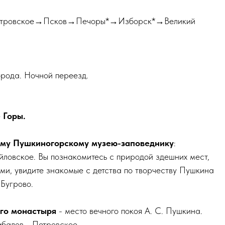
тровское→Псков→Печоры*→Изборск*→Великий
рода. Ночной переезд.
 Горы.
ому Пушкиногорскому музею-заповеднику
:
ловское. Вы познакомитесь с природой здешних мест,
и, увидите знакомые с детства по творчеству Пушкина
 Бугрово.
го монастыря
- место вечного покоя А. С. Пушкина.
ибалов - Петровское.