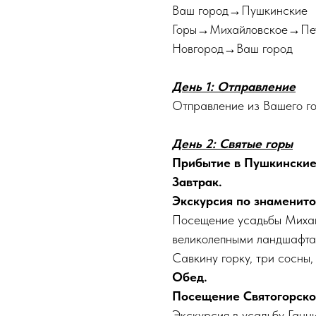
Ваш город→Пушкинские
Горы→Михайловское→Пе
Новгород→Ваш город
День 1: Отправление
Отправление из Вашего го
День 2: Святые горы
Прибытие в Пушкинские
Завтрак.
Экскурсия по знаменит
Посещение усадьбы Михай
великолепными ландшафтам
Савкину горку, три сосны,
Обед.
Посещение Святогорско
Экскурсия в усадьбу Ганн