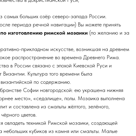
з самых больших озёр северо-запада России.
после периода речной навигации)
Вы можете принять
по изготовлению римской мозаики
(по желанию и за
оративно-прикладном искусстве, возникшая на древнем
рокое распространение во времена Древнего Рима.
тва в России связано с эпохой Киевской Руси и
т Византии. Культура того времени была
и византийской по содержанию.
убранстве Софии новгородской: ею украшена нижняя
горнее место», «седалище», полы. Мозаика выполнена
лит и составлена из смальты жёлтого, зелёного,
 чёрного цветов.
я овладеть техникой Римской мозаики, создающей
 небольших кубиков из камня или смальты. Малые