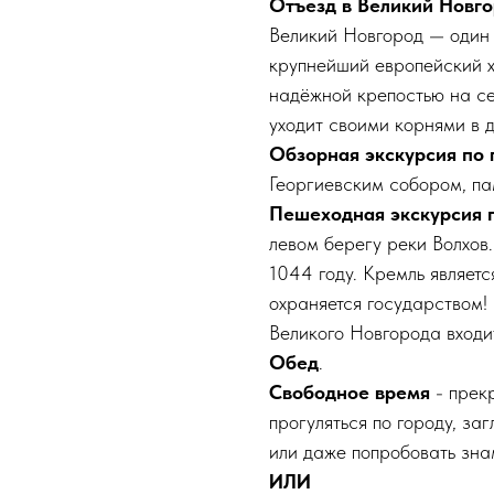
Отъезд в Великий Новг
Великий Новгород — один 
крупнейший европейский х
надёжной крепостью на се
уходит своими корнями в 
Обзорная экскурсия по 
Георгиевским собором, па
Пешеходная экскурсия 
левом берегу реки Волхов
1044 году. Кремль являет
охраняется государством!
Великого Новгорода вход
Обед
.
Свободное время
- прек
прогуляться по городу, за
или даже попробовать зна
ИЛИ