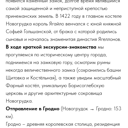
появился каменный замок, долгое время являвшийся
самой защищенной и неприступной крепостью
принеманских земель. В 1422 году в главном костеле
Новогрудка король Ягайло венчался с юной княжной
Софьей Гольшанской, от брака с которой родились
сыновья и началась знаменитая династия Ягеллонов.
В ходе краткой экскурсии-знакомства
мы
прогуляемся по историческому центру города,
поднимемся на замковую гору, осмотрим руины
некогда величественного замка (сохранились башни
Щитовка и Костёльная), а также увидим масштабный
Фарный костёл, уникальную Борисоглебскую
церковь и другие архитектурные сокровища
Новогрудка.
Отправление в Гродно
(Новогрудок → Гродно: 153
км).
Гродно – древняя королевская столица, резиденция